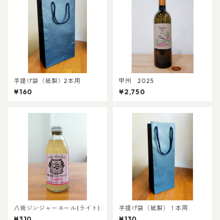
手提げ袋（紙製）2本用
甲州 2025
¥160
¥2,750
八街ジンジャーエール(ライト)
手提げ袋（紙製）１本用
¥310
¥130