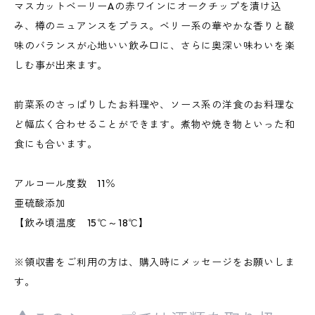
マスカットベーリーAの赤ワインにオークチップを漬け込
み、樽のニュアンスをプラス。ベリー系の華やかな香りと酸
味のバランスが心地いい飲み口に、さらに奥深い味わいを楽
しむ事が出来ます。
前菜系のさっぱりしたお料理や、ソース系の洋食のお料理な
ど幅広く合わせることができます。煮物や焼き物といった和
食にも合います。
アルコール度数 11％
亜硫酸添加
【飲み頃温度 15℃～18℃】
※領収書をご利用の方は、購入時にメッセージをお願いしま
す。