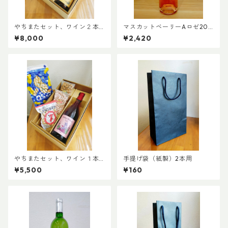
やちまたセット、ワイン２本
マスカットベーリーAロゼ202
コース
5
¥8,000
¥2,420
やちまたセット、ワイン１本
手提げ袋（紙製）2本用
「ルージュ」コース
¥5,500
¥160