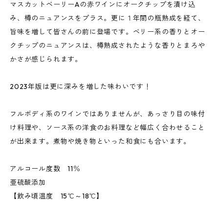
マスカットベーリーAの赤ワインにオークチップを漬け込
み、樽のニュアンスをプラス。更に１年間の瓶熟成を経て、
旨味を増して皆さんの前に登場です。ベリー系の香りとオー
クチップのニュアンスは、樽熟成されたような香りとまろや
かさが感じられます。
2023年版は更に深みを増した味わいです！
フルボディ系のワインではありませんが、あっさり目の味付
け料理や、ソース系の洋食のお料理など幅広く合わせること
が出来ます。煮物や焼き物といった和食にも合います。
アルコール度数 11％
亜硫酸添加
【飲み頃温度 15℃～18℃】